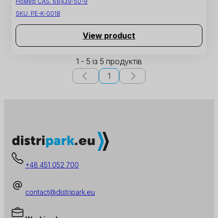
Номер CAS:
68439-50-9
SKU:
PE-K-0018
View product
1 - 5 із 5 продуктів
1
+48 451 052 700
contact@distripark.eu