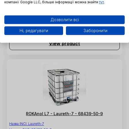
компанії Google LLC, більше інформації можна знайти
тут
.
ROKAnol L7A - C12-16 Laureth-7 - 68551-12-2
Назва INCI:
C12-16 Laureth-7
Дозволити всі
Номер CAS:
68551-12-2
SKU:
PE-K-0019
Ні, редагувати
Заборонити
View product
ROKAnol L7 - Laureth-7 - 68439-50-9
Назва INCI:
Laureth-7