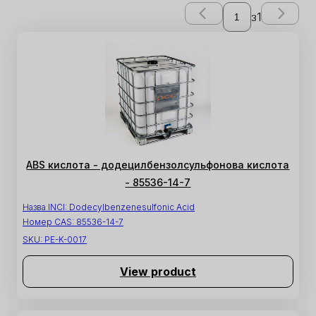
з
1
ABS кислота - додецилбензолсульфонова кислота
- 85536-14-7
Назва INCI:
Dodecylbenzenesulfonic Acid
Номер CAS:
85536-14-7
SKU:
PE-K-0017
View product