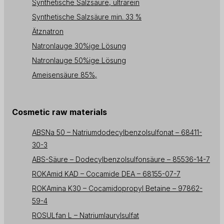
Synthetische Salzsäure, ultrarein
Synthetische Salzsäure min. 33 %
Ätznatron
Natronlauge 30%ige Lösung
Natronlauge 50%ige Lösung
Ameisensäure 85%,
Cosmetic raw materials
ABSNa 50 – Natriumdodecylbenzolsulfonat – 68411-
30-3
ABS-Säure – Dodecylbenzolsulfonsäure – 85536-14-7
ROKAmid KAD – Cocamide DEA – 68155-07-7
ROKAmina K30 – Cocamidopropyl Betaine – 97862-
59-4
ROSULfan L – Natriumlaurylsulfat