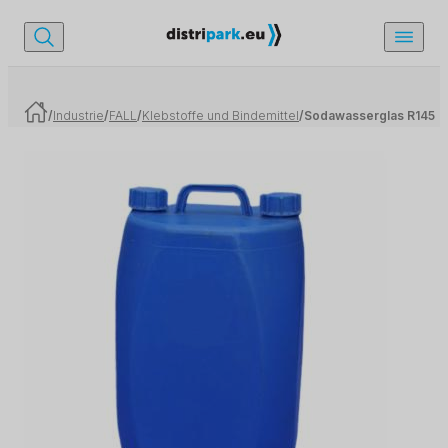
/
Industrie
/
FALL
/
Klebstoffe und Bindemittel
/
Sodawasserglas R145