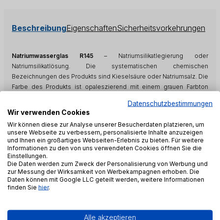
Beschreibung
Eigenschaften
Sicherheitsvorkehrungen
Natriumwasserglas R145
– Natriumsilikatlegierung oder
Natriumsilikatlösung. Die systematischen chemischen
Bezeichnungen des Produkts sind Kieselsäure oder Natriumsalz. Die
Farbe des Produkts ist opaleszierend mit einem grauen Farbton
oder eine klare, geruchlose Flüssigkeit.
Natriumwasserglas R145
Datenschutzbestimmungen
wird durch viele Parameter wie Molkonzentration, Molverhältnis,
Wir verwenden Cookies
Dichte, Oxidsumme und Viskosität charakterisiert. Diese Parameter
Wir können diese zur Analyse unserer Besucherdaten platzieren, um
bestimmen die Qualität des Produkts und seine
unsere Webseite zu verbessern, personalisierte Inhalte anzuzeigen
Anwendungsmöglichkeiten. Natriumwasserglas hat ein sehr breites
und Ihnen ein großartiges Webseiten-Erlebnis zu bieten. Für weitere
Informationen zu den von uns verwendeten Cookies öffnen Sie die
Anwendungsspektrum in der chemischen Industrie, der Verarbeitung
Einstellungen.
und im Bauwesen. Aufgrund seiner guten Wasserlöslichkeit wird es
Die Daten werden zum Zweck der Personalisierung von Werbung und
zur Herstellung von Haushaltschemikalien wie Waschmitteln, Pulvern
zur Messung der Wirksamkeit von Werbekampagnen erhoben. Die
Daten können mit Google LLC geteilt werden, weitere Informationen
und Geschirrspülmitteln verwendet. Bei der Wasseraufbereitung
finden Sie
hier
.
wird es zur Reinigung von Schwermetallen, zur Enthärtung und zur
Entfernung von Verbindungen verwendet, die
Kesselsteinablagerungen verursachen. Natriumwasserglas wird auch
Alle akzeptieren