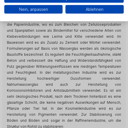
zur Vorbereitung und Imprägnierung von Holz und Textilien
verwendet, um eine feuerfeste Oberfläche zu erhalten (mit
Nein, anpassen
Ablehnen
Wasserglas imprägniertes Holz hält dem Brennprozess nicht stand).
Ein weiterer Industriezweig, in dem Wasserglas verwendet wird, ist
die Papierindustrie, wo es zum Bleichen von Zelluloseprodukten
und Spanplatten sowie als Bindemittel für verschiedene Arten von
Klebeverbindungen wie Leime und Kitte verwendet wird. Im
Bauwesen wird es als Zusatz zu Zement oder Mörtel verwendet.
Formulierungen auf Basis von Wasserglas werden als ökologische
Baustoffe bezeichnet. Es reguliert die Feuchtigkeitsaufnahme, stärkt
Beton und verbessert die Haftung und Widerstandsfähigkeit von
Putz gegenüber Witterungseinflüssen wie niedrigen Temperaturen
und Feuchtigkeit. In der metallurgischen Industrie wird es zur
Herstellung hochwertiger Gussformen verwendet.
Natriumwasserglas wird auch zur Herstellung von
Korrosionsinhibitoren und Antistaubmitteln verwendet. Es ist ein
sehr ökologisches Produkt, nach dem Trocknen hinterlässt es eine
glasartige Schicht, die keine negativen Auswirkungen auf Mensch,
Pflanze oder Tier hat. In der Kosmetikindustrie wird es zur
Herstellung von Pigmenten verwendet. Zur Stabilisierung von
Böden und Böden und sogar in der Raffinerieindustrie, um die
Struktur von Rohöl zu stabilisieren.