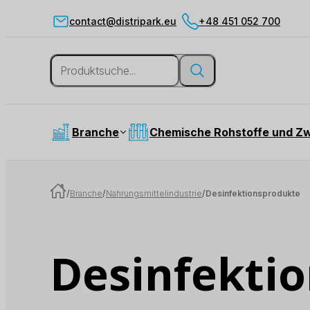
contact@distripark.eu
+48 451 052 700
Branche
Chemische Rohstoffe und Z
/
Branche
/
Nahrungsmittelindustrie
/
Desinfektionsprodukte
Desinfekti