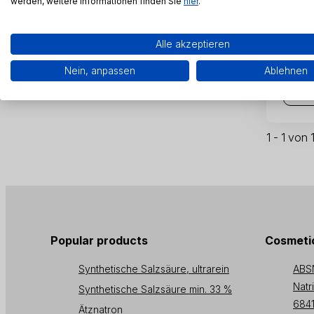
werden, weitere Informationen finden Sie
hier
.
Natr
Alle akzeptieren
SKU:
K
Nein, anpassen
Ablehnen
1 - 1 von
Popular products
Cosmetic
Synthetische Salzsäure, ultrarein
ABS
Natr
Synthetische Salzsäure min. 33 %
6841
Ätznatron