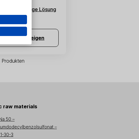
onlauge 50%ige Lösung
C-K-0016
Produkt anzeigen
 1 Produkten
 raw materials
Na 50 –
iumdodecylbenzolsulfonat –
1-30-3