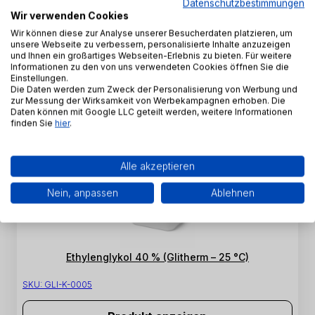
Datenschutzbestimmungen
Wir verwenden Cookies
Reines Kaliumiodid
Wir können diese zur Analyse unserer Besucherdaten platzieren, um
unsere Webseite zu verbessern, personalisierte Inhalte anzuzeigen
SKU:
AN-K-0003
und Ihnen ein großartiges Webseiten-Erlebnis zu bieten. Für weitere
Informationen zu den von uns verwendeten Cookies öffnen Sie die
Einstellungen.
Produkt anzeigen
Die Daten werden zum Zweck der Personalisierung von Werbung und
zur Messung der Wirksamkeit von Werbekampagnen erhoben. Die
Daten können mit Google LLC geteilt werden, weitere Informationen
finden Sie
hier
.
Alle akzeptieren
Nein, anpassen
Ablehnen
Ethylenglykol 40 % (Glitherm – 25 °C)
SKU:
GLI-K-0005