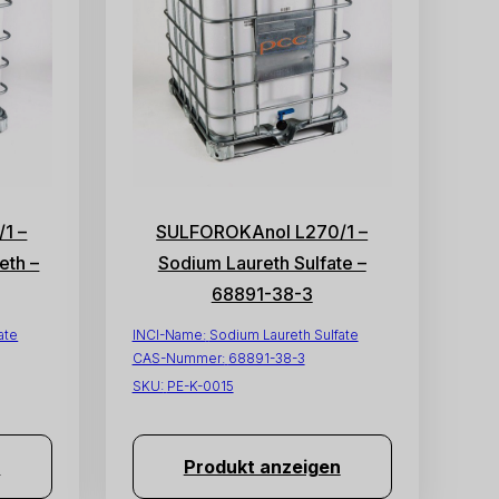
1 –
SULFOROKAnol L270/1 –
eth –
Sodium Laureth Sulfate –
68891-38-3
ate
INCI-Name:
Sodium Laureth Sulfate
CAS-Nummer:
68891-38-3
SKU:
PE-K-0015
n
Produkt anzeigen