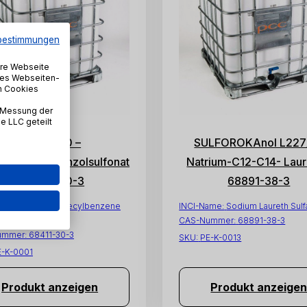
bestimmungen
ere Webseite
iges Webseiten-
en Cookies
 Messung der
 LLC geteilt
ABSNa 30 –
SULFOROKAnol L227/
umdodecylbenzolsulfonat
Natrium-C12-C14- Laur
– 68411-30-3
68891-38-3
ame:
Sodium Dodecylbenzene
INCI-Name:
Sodium Laureth Sulf
te
CAS-Nummer:
68891-38-3
ummer:
68411-30-3
SKU:
PE-K-0013
E-K-0001
Produkt anzeigen
Produkt anzeige