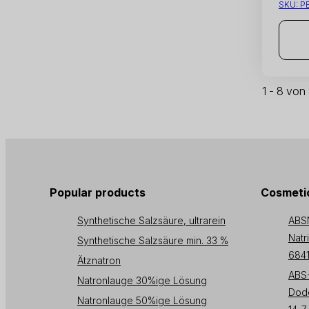
SKU:
P
1 - 8 von
Popular products
Cosmetic
Synthetische Salzsäure, ultrarein
ABS
Natr
Synthetische Salzsäure min. 33 %
6841
Ätznatron
ABS
Natronlauge 30%ige Lösung
Dode
Natronlauge 50%ige Lösung