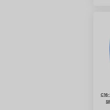
C16-
S