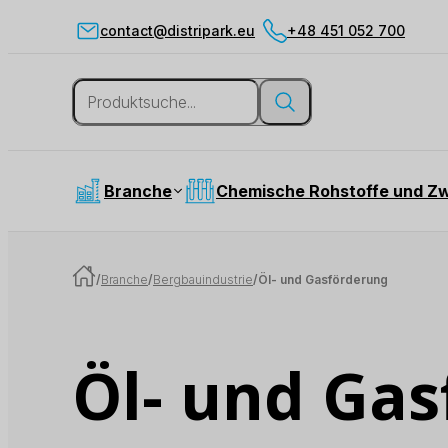
contact@distripark.eu
+48 451 052 700
Branche
Chemische Rohstoffe und Z
/
Branche
/
Bergbauindustrie
/
Öl- und Gasförderung
Öl- und Ga