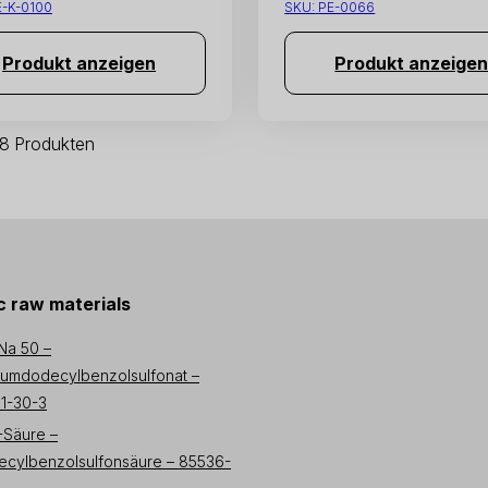
E-K-0100
SKU:
PE-0066
Produkt anzeigen
Produkt anzeige
 8 Produkten
 raw materials
Na 50 –
iumdodecylbenzolsulfonat –
1-30-3
-Säure –
cylbenzolsulfonsäure – 85536-