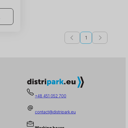
n
1
+48 451 052 700
contact@distripark.eu
Working hours