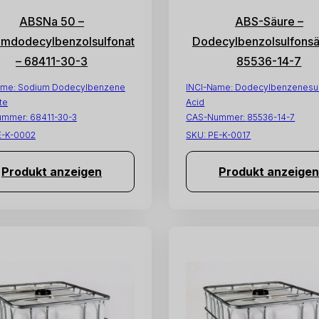
ABSNa 50 –
ABS-Säure –
umdodecylbenzolsulfonat
Dodecylbenzolsulfonsä
– 68411-30-3
85536-14-7
ame:
Sodium Dodecylbenzene
INCI-Name:
Dodecylbenzenesul
te
Acid
ummer:
68411-30-3
CAS-Nummer:
85536-14-7
E-K-0002
SKU:
PE-K-0017
Produkt anzeigen
Produkt anzeige