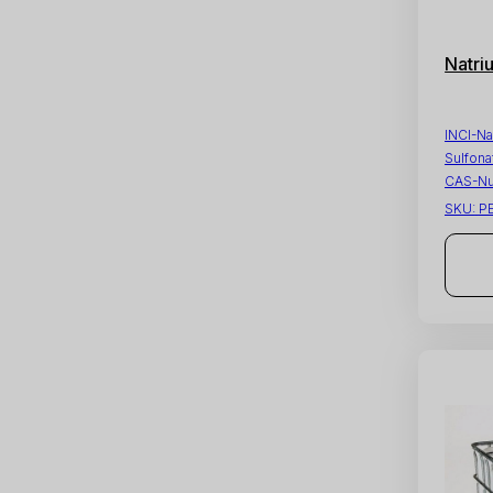
Natri
INCI-N
Sulfona
CAS-N
SKU:
P