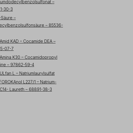
iumdodecylbenzolsulfonat –
1-30-3
-Säure –
cylbenzolsulfonsäure – 85536-
Amid KAD – Cocamide DEA –
55-07-7
Amina K30 – Cocamidopropyl
ine – 97862-59-4
Lfan L – Natriumlaurylsulfat
OROKAnol L227/1 – Natrium-
C14- Laureth – 68891-38-3