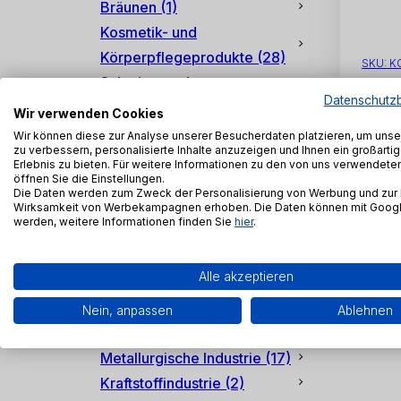
Bräunen
(1)
Kosmetik- und
Körperpflegeprodukte
(28)
SKU:
K
Schmier- und
Datenschutz
Schneidflüssigkeiten,
Wir verwenden Cookies
Grundöle, Additive
(13)
Wir können diese zur Analyse unserer Besucherdaten platzieren, um uns
zu verbessern, personalisierte Inhalte anzuzeigen und Ihnen ein großart
Fahrzeugwäsche und -
Erlebnis zu bieten. Für weitere Informationen zu den von uns verwendet
1 - 2 von
öffnen Sie die Einstellungen.
pflege
(14)
Die Daten werden zum Zweck der Personalisierung von Werbung und zur
Chemische Reagenzien
(7)
Wirksamkeit von Werbekampagnen erhoben. Die Daten können mit Google
werden, weitere Informationen finden Sie
hier
.
Baugewerbe
(13)
Zellstoff- und Papierindustrie
Alle akzeptieren
(5)
Kälteindustrie und
Nein, anpassen
Ablehnen
Haushaltsgeräte
(8)
Metallurgische Industrie
(17)
Kraftstoffindustrie
(2)