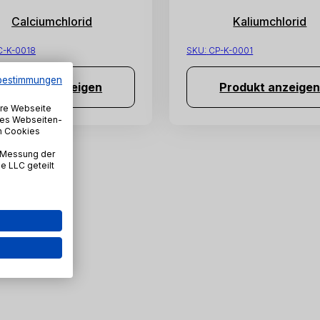
Calciumchlorid
Kaliumchlorid
C-K-0018
SKU:
CP-K-0001
bestimmungen
Produkt anzeigen
Produkt anzeige
ere Webseite
iges Webseiten-
en Cookies
 2 Produkten
 Messung der
 LLC geteilt