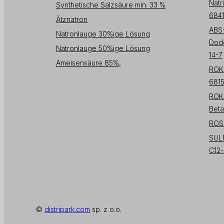
Natr
Synthetische Salzsäure min. 33 %
6841
Ätznatron
ABS
Natronlauge 30%ige Lösung
Dode
Natronlauge 50%ige Lösung
14-7
Ameisensäure 85%,
ROK
681
ROK
Beta
ROSU
SULF
C12-
©
distripark.com
sp. z o.o.