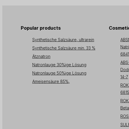
Popular products
Cosmetic
Synthetische Salzsäure, ultrarein
ABS
Natr
Synthetische Salzsäure min. 33 %
6841
Ätznatron
ABS
Natronlauge 30%ige Lösung
Dode
Natronlauge 50%ige Lösung
14-7
Ameisensäure 85%,
ROK
681
ROK
Beta
ROSU
SULF