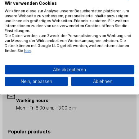
Wir verwenden Cookies
1
Wir können diese zur Analyse unserer Besucherdaten platzieren, um
unsere Webseite zu verbessern, personalisierte Inhalte anzuzeigen
und Ihnen ein großartiges Webseiten-Erlebnis zu bieten. Für weitere
Informationen zu den von uns verwendeten Cookies öffnen Sie die
Einstellungen.
Die Daten werden zum Zweck der Personalisierung von Werbung und
zur Messung der Wirksamkeit von Werbekampagnen erhoben. Die
Daten können mit Google LLC geteilt werden, weitere Informationen
finden Sie
hier
.
+48 451 052 700
Alle akzeptieren
Nein, anpassen
Ablehnen
contact@distripark.eu
Working hours
Mon - Fri 8:00 a.m. - 3:00 p.m.
Popular products