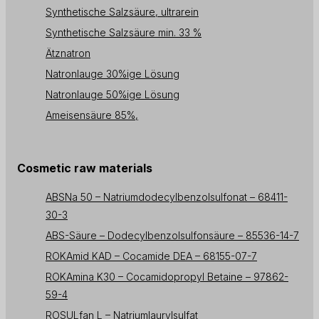
Synthetische Salzsäure, ultrarein
Synthetische Salzsäure min. 33 %
Ätznatron
Natronlauge 30%ige Lösung
Natronlauge 50%ige Lösung
Ameisensäure 85%,
Cosmetic raw materials
ABSNa 50 – Natriumdodecylbenzolsulfonat – 68411-
30-3
ABS-Säure – Dodecylbenzolsulfonsäure – 85536-14-7
ROKAmid KAD – Cocamide DEA – 68155-07-7
ROKAmina K30 – Cocamidopropyl Betaine – 97862-
59-4
ROSULfan L – Natriumlaurylsulfat