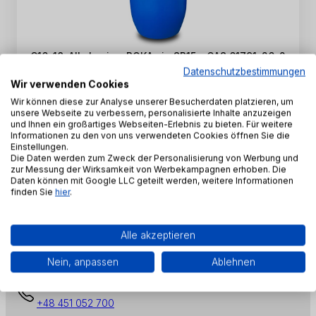
C16-18-Alkylamin – ROKAmin SR15 – CAS 61791-26-2
Datenschutzbestimmungen
SKU:
PE-K-0100
Wir verwenden Cookies
Wir können diese zur Analyse unserer Besucherdaten platzieren, um
unsere Webseite zu verbessern, personalisierte Inhalte anzuzeigen
Produkt anzeigen
und Ihnen ein großartiges Webseiten-Erlebnis zu bieten. Für weitere
Informationen zu den von uns verwendeten Cookies öffnen Sie die
Einstellungen.
1 - 2 von 2 Produkten
Die Daten werden zum Zweck der Personalisierung von Werbung und
zur Messung der Wirksamkeit von Werbekampagnen erhoben. Die
1
Daten können mit Google LLC geteilt werden, weitere Informationen
finden Sie
hier
.
Alle akzeptieren
Nein, anpassen
Ablehnen
+48 451 052 700