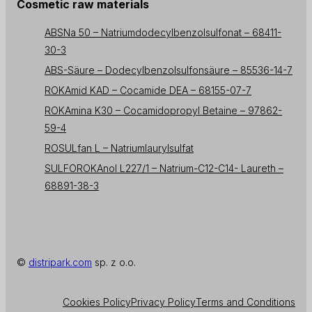
Cosmetic raw materials
ABSNa 50 – Natriumdodecylbenzolsulfonat – 68411-
30-3
ABS-Säure – Dodecylbenzolsulfonsäure – 85536-14-7
ROKAmid KAD – Cocamide DEA – 68155-07-7
ROKAmina K30 – Cocamidopropyl Betaine – 97862-
59-4
ROSULfan L – Natriumlaurylsulfat
SULFOROKAnol L227/1 – Natrium-C12-C14- Laureth –
68891-38-3
©
distripark.com
sp. z o.o.
Cookies Policy
Privacy Policy
Terms and Conditions