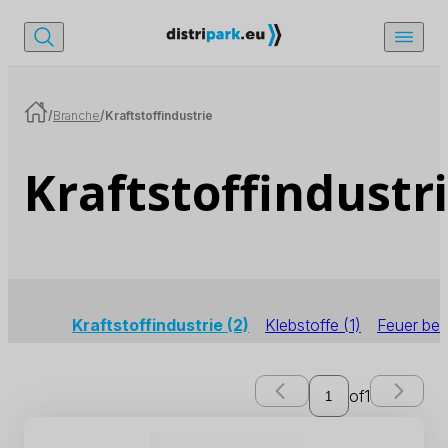
/
Branche
/
Kraftstoffindustrie
Kraftstoffindustr
Kraftstoffindustrie
(2)
Klebstoffe
(1)
Feuer be
of
1